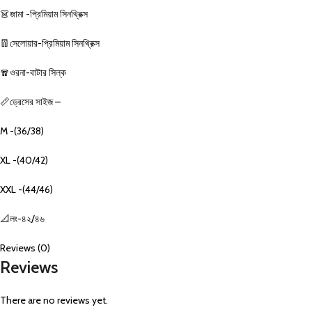
‎👗জামা -প্রিমিয়াম সিনথ্রিক্স
‎👖সেলোয়ার-প্রিমিয়াম সিনথ্রিক্স
🧣ওরনা-বাটার সিল্ক
📏ড্রেসের সাইজ –
M -(36/38)
‎XL -(40/42)
‎XXL -(44/46)
📐লং-৪২/৪৬
Reviews (0)
Reviews
There are no reviews yet.