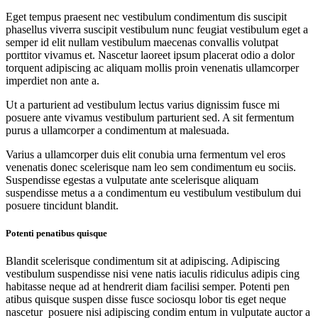
Eget tempus praesent nec vestibulum condimentum dis suscipit
phasellus viverra suscipit vestibulum nunc feugiat vestibulum eget a
semper id elit nullam vestibulum maecenas convallis volutpat
porttitor vivamus et. Nascetur laoreet ipsum placerat odio a dolor
torquent adipiscing ac aliquam mollis proin venenatis ullamcorper
imperdiet non ante a.
Ut a parturient ad vestibulum lectus varius dignissim fusce mi
posuere ante vivamus vestibulum parturient sed. A sit fermentum
purus a ullamcorper a condimentum at malesuada.
Varius a ullamcorper duis elit conubia urna fermentum vel eros
venenatis donec scelerisque nam leo sem condimentum eu sociis.
Suspendisse egestas a vulputate ante scelerisque aliquam
suspendisse metus a a condimentum eu vestibulum vestibulum dui
posuere tincidunt blandit.
Potenti penatibus quisque
Blandit scelerisque condimentum sit at adipiscing. Adipiscing
vestibulum suspendisse nisi vene natis iaculis ridiculus adipis cing
habitasse neque ad at hendrerit diam facilisi semper. Potenti pen
atibus quisque suspen disse fusce sociosqu lobor tis eget neque
nascetur posuere nisi adipiscing condim entum in vulputate auctor a