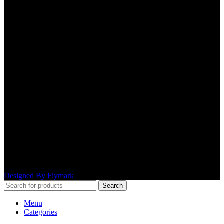
Cash On Delivery
3-4 Days All Bangladesh
24/7 Support.
Friendly Customer Support.
Secure Payment.
Bkash, Nagad, Payment.
Copyrights © 2026 StyleByshe. All Rights Reserved.
Designed By Fiymark
Search
Menu
Categories